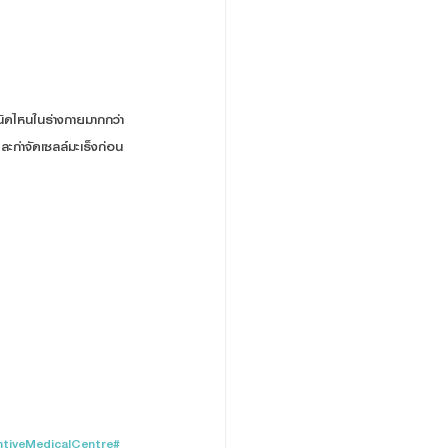
นิดไหนในร่างกายมากกว่า
และกำจัดเซลล์มะเร็งก่อน
ntiveMedicalCentre
#