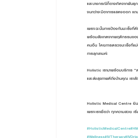
และบางกรณีก็อาจเกิดจากพันธุกรรม
จนกว่าจะมีอาการแสดงออก แถม
เพราะฉะนั้นการป้องกันมะเร็งที
พร้อมสังเกตจากพฤติกรรมของตัวเ
คนอื่น โดยการตรวจมะเร็งที่แม่
การลุกลามค่ะ
Holistic เรามาพร้อมบริการ “
และส่งสุขภาพดีถึงบ้านคุณ เราสั
Holistic Medical Centre ยินด
เพราะเราเชื่อว่า ทุกความสวย เริ
#HolisticMedicalCentre
#H
#Wellness
#IVTherapy
#IVDrip