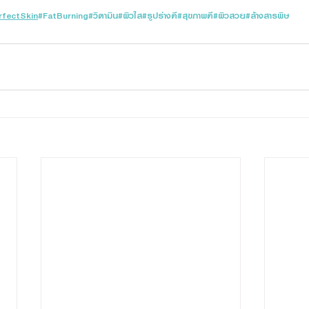
rfectSkin
#FatBurning
#วิตามิน
#ผิวใส
#รูปร่างดี
#สุขภาพดี
#ผิวสวย
#ล้างสารพิษ