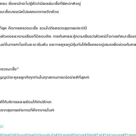
 ซึ่งเรามักจะไม่รู้ตัวว่ามีเซลล์มะเร็งที่ผิดปกติอยู่
มะเร็งบางชนิดไม่แสดงอาการอีกด้วย
่ดีที่สุด คือการตรวจมะเร็ง รวมไปถึงตรวจสุขภาพประจำปี
องและความเสี่ยงที่มีรอบข้าง การค้นหาและรู้ความเสี่ยงว่าตัวเรามีโอกาสเกิดมะเร็งช
นยำในการหาโรคในระยะเริ่มต้น และการดูแลภูมิคุ้มกันให้แข็งแรงอยู่เสมอเพื่อช่วยค้นหา
ตรวจมะเร็ง”
ญญาว่าจะดูแลลูกค้าทุกท่านในทุกสถานการณ์อย่างดีที่สุดค่ะ 
ีให้บริการและพร้อมให้คำปรึกษา
่มจากสุขภาพร่างกายที่ดีจากภายในค่ะ 
MC
#Health
#GoodHealthGoodLife
#Vitamin
#Detox
#Skin
#Fat
#fatrenove
#Preve