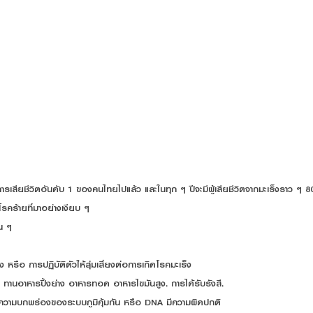
ุการเสียชีวิตอันดับ 1 ของคนไทยไปแล้ว และในทุก ๆ ปีจะมีผู้เสียชีวิตจากมะเร็งราว ๆ 8
โรคร้ายที่มาอย่างเงียบ ๆ
น ๆ
หรือ การปฏิบัติตัวให้สุ่มเสี่ยงต่อการเกิดโรคมะเร็ง
สุรา, ทานอาหารปิ้งย่าง อาหารทอด อาหารไขมันสูง, การได้รับรังสี,
ิ, ความบกพร่องของระบบภูมิคุ้มกัน หรือ DNA มีความผิดปกติ