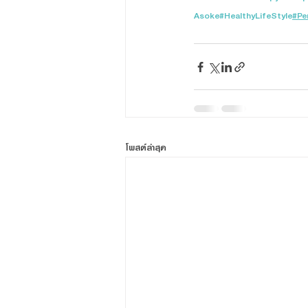
Asoke
#HealthyLifeStyle
#Pe
โพสต์ล่าสุด