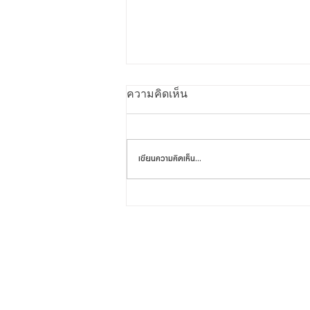
ความคิดเห็น
เขียนความคิดเห็น…
20th Holistic Medical Centre
ฉลองครบรอบ 20 ปี มอบของ
ขวัญสุดพิเศษแทนคำขอบคุณ