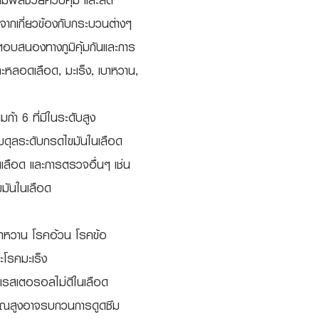
นี้มีผลช่วยควบคุม และลด
งจากเกี่ยวข้องกับกระบวนต่างๆ
ะตอบสนองทางภูมิคุ้มกันและการ
ะหลอดเลือด, มะเร็ง, เบาหวาน,
้า 6 ที่มีในระดับสูง
สมดุลระดับกรดไขมันในเลือด
อดเลือด และการตรวจอื่นๆ เช่น
มันในเลือด
บาหวาน โรคอ้วน โรคข้อ
โรคมะเร็ง
เรสเตอรอลไม่ดีในเลือด
ิมาณสูงอาจรบกวนการดูดซึม