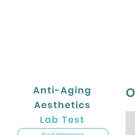
HOME
ABOUT U
Anti-Aging
O
Aesthetics
Lab Test
Food Intolerance