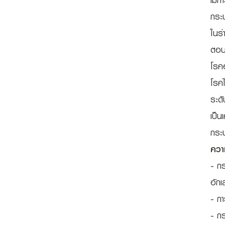
เมก้
กระบ
ในร่
ตอบส
โรค
โรคไ
ระดั
เป็น
กระ
ควา
- ก
อัก
- ก
- กร