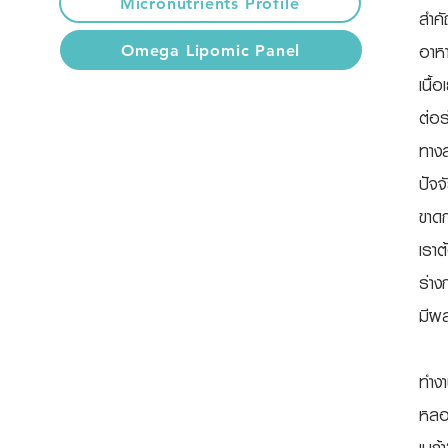
Micronutrients Profile
สำค
อาหา
Omega Lipomic Panel
เนื้
ต่อร
ทางส
ปัจจ
ขาดก
เราต
ร่าง
มีผ
กรด
ทำงา
หลอด