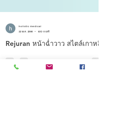
holistic medical
22 พ.ค. 2566
ยาว 0 นาที
Rejuran หน้าฉ่ำวาว สไตล์เกาหลี