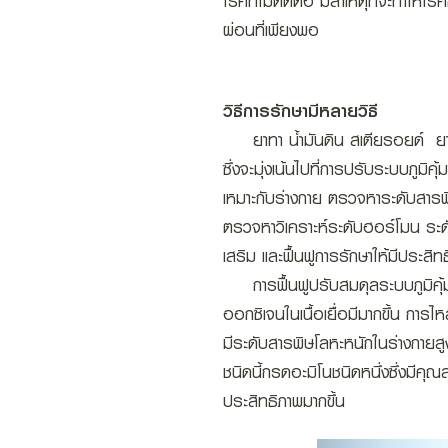
โรคที่ไม่ติดต่อ มีสาเหตุที่จะทำให้โ
ผ่อนที่เพียงพอ
วิธีการรักษามีหลายวิธี
ยาทา น้ำมันดิน สเตียรอยด์ ยาฉี
ซึ่งจะมุ่งเน้นไปที่การปรับระบบภูมิ
เหมาะกับร่างกาย ตรวจหาระดับสารพิษโ
ตรวจหาวิเคราะห์ระดับฮอร์โมน ระดับ
เสริม และฟื้นฟูการรักษาให้มีประสิท
การฟื้นฟูปรับสมดุลระบบภูมิคุ้มก
ออกซิเจนในเนื้อเยื่อมีมากขึ้น การ
มีระดับสารพิษโลหะหนักในร่างกายส
ชนิดนี้กรดอะมิโนชนิดหนึ่งซึ่งมีคุณ
ประสิทธิภาพมากขึ้น