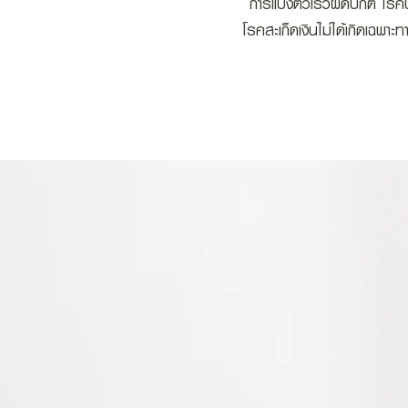
การแบ่งตัวเร็วผิดปกติ โร
โรคสะเก็ดเงินไม่ได้เกิดเฉพา