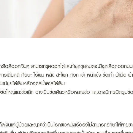
าวหรือสีออกเงินๆ สามารถขุดออกได้และถ้าขูดขุยหมดจะมีจุดเลือดออกบ
ารเสียดสี ศีรษะ ไร้ผม หลัง สะโพก ศอก เข่า หน้าแข้ง ข้อเท้า ฝ่ามือ ฝ่าเ
มีขุยใต้เล็บหรือจุดสีน้ำตาลใต้เล็บ
ั้งข้อใหญ่และข้อเล็ก อาจเป็นข้อเดียวหรือหลายข้อ และอาจมีการผิดรูปข้อ
เก็ดเงินแก่ผู้ป่วยและญาติว่าเป็นโรคผิวหนังเรื้อรังไม่สามารถรักษาให้หา