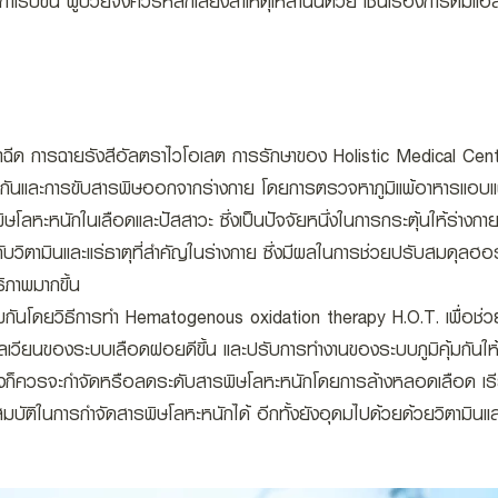
รคกำเริบขึ้น ผู้ป่วยจึงควรหลีกเลี่ยงสาเหตุเหล่านั้นด้วย เช่นเรื่องการ
ด การฉายรังสีอัลตราไวโอเลต การรักษาของ Holistic Medical Cent
คุ้มกันและการขับสารพิษออกจากร่างกาย โดยการตรวจหาภูมิแพ้อาหารแอบแฝง เ
ลหะหนักในเลือดและปัสสาวะ ซึ่งเป็นปัจจัยหนึ่งในการกระตุ้นให้ร่างกายอั
วิตามินและแร่ธาตุที่สำคัญในร่างกาย ซึ่งมีผลในการช่วยปรับสมดุลฮอร์โ
ธิภาพมากขึ้น
ันโดยวิธีการทำ Hematogenous oxidation therapy H.O.T. เพื่อช่วยล
ไหลเวียนของระบบเลือดฝอยดีขึ้น และปรับการทำงานของระบบภูมิคุ้มกันให
ูงก็ควรจะกำจัดหรือลดระดับสารพิษโลหะหนักโดยการล้างหลอดเลือด เรี
สมบัติในการกำจัดสารพิษโลหะหนักได้ อีกทั้งยังอุดมไปด้วยด้วยวิตามินและ