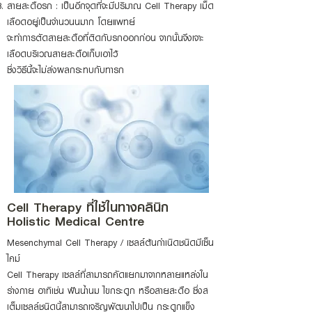
สายสะดือรก : เป็นอีกจุดที่จะมีปริมาณ Cel
l Therapy เม็ด
เลือดอยู่เป็นจำนวนนมาก โดยแพทย์
จะทำการตัดสายสะดือที่ติดกับรกออกก่อน จากนั้นจึงเจาะ
เลือดบริเวณสายสะดือเก็บเอาไว้
ซึ่งวิธีนี้จะไม่ส่งผลกระทบกับทารก
Cell Therapy ที่ใช้ในทางคลินิก
Holistic Medical Centre
Mesenchymal Cel
l Therapy / เซลล์ต้นกำเนิดชนิดมีเซ็น
ไคม์
Cel
l Therapy เซลล์ที่สามารถคัดแยกมาจากหลายแหล่งใน
ร่างกาย อาทิเช่น ฟันน้ำนม ไขกระดูก หรือสายสะดือ ซึ่งส
เต็มเซลล์ชนิดนี้สามารถเจริญพัฒนาไปเป็น กระดูกแข็ง