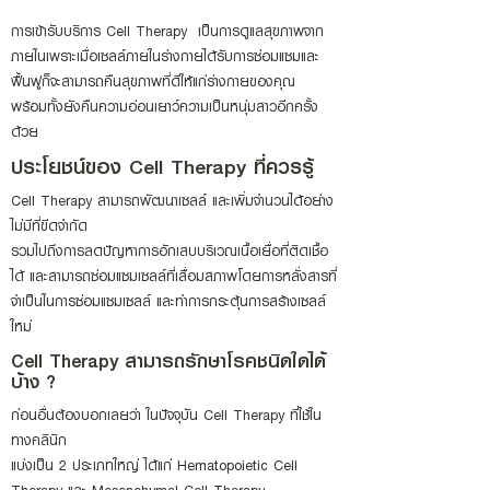
การเข้ารับบริการ Cell Therapy เป็นการดูแลสุขภาพจาก
ภายในเพราะเมื่อเซลล์ภายในร่างกายได้รับการซ่อมแซมและ
ฟื้นฟูก็จะสามารถคืนสุขภาพที่ดีให้แก่ร่างกายของคุณ
พร้อมทั้งยังคืนความอ่อนเยาว์ความเป็นหนุ่มสาวอีกครั้ง
ด้วย
ประโยชน์ของ Cell Therapy ที่ควรรู้
Cell Therapy สามารถพัฒนาเซลล์ และเพิ่มจำนวนได้อย่าง
ไม่มีที่ขีดจำกัด
รวมไปถึงการลดปัญหาการอักเสบบริเวณเนื้อเยื่อที่ติดเชื้อ
ได้ และสามารถซ่อมแซมเซลล์ที่เสื่อมสภาพโดยการหลั่งสารที่
จำเป็นในการซ่อมแซมเซลล์ และทำการกระตุ้นการสร้างเซลล์
ใหม่
Cell Therapy สามารถรักษาโรคชนิดใดได้
บ้าง ?
ก่อนอื่นต้องบอกเลยว่า ในปัจจุบัน Cell Therapy ที่ใช้ใน
ทางคลินิก
แบ่งเป็น 2 ประเภทใหญ่ ได้แก่ Hematopoietic Cell