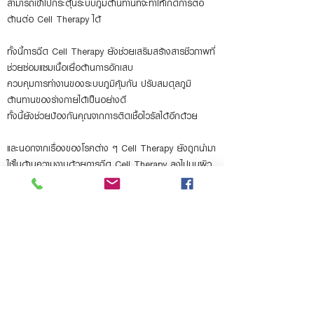
สามารถเข้าไปกระตุ้นระบบภูมิต้านทานที่จะทำให้เกิดการต่อ
ต้านต่อ Cel
l Therapy ได้
ทั้งนี้การฉีด Cel
l Therapy ยังช่วยเสริมสร้างสารชีวภาพที่
ช่วยซ่อมแซมเนื้อเยื่อต้านการอักเสบ
ควบคุมการทำงานของระบบภูมิคุ้มกัน ปรับสมดุลภูมิ
ต้านทานของร่างกายได้เป็นอย่างดี
ทั้งนี้ยังช่วยป้องกันคุณจากการติดเชื้อไวรัสได้อีกด้วย
และนอกจากเรื่องของโรคต่าง ๆ Cell Therapy ยังถูกนำมา
ใช้ในด้านความงามด้วยการฉีด Cel
l Therapy ลงไปบนผิว
หน้าจะช่วยกระตุ้นให้เกิดคอลลาเจนได้ดีรวมถึงการเติมเต็ม
ในส่วนที่เป็นริ้วรอยได้ด้วยค่ะ
Cell Therapy ที่ใช้ทั่วไปในปัจจุบัน
1. CELL THERAPY ที่ได้จากร่างกายตัวเอง
Holistic Medical Centre สามารถแยก Cell Therapy
ชนิดนี้เป็น Cel
l Therapy ที่สามารถเจริญพัฒนาไปเป็น
เซลล์ได้หลายชนิดจากเลือดของลูกค้าเอง เช่น เซลล์กล้าม
เนื้อ หรือเซลล์ที่ช่วยเสริมความสมบูรณ์ของกระดูก โดย