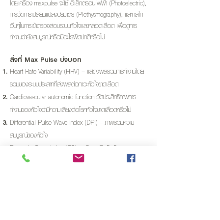
โดยเครื่อง maxpulse จะใช้ อิเล็กตรอนไฟฟ้า (Photoelectric),
การวัดการเปลี่ยนแปลงปริมาตร (Plethysmography), และกลไก
อื่นๆในการเข้าตรวจสอบระบบหัวใจและหลอดเลือด เพื่อดูการ
ทำงานว่ายังสมบูรณ์หรือมีอะไรผิดปกติหรือไม่
สิ่งที่ Max Pulse บ่งบอก
Heart Rate Variability (HRV) – แสดงผลรวมการทำงานโดย
รวมของระบบประสาทที่ส่งผลต่อภาวะหัวใจขาดเลือด
Cardiovascular autonomic function วัดประสิทธิภาพการ
ทำงานของหัวใจว่ามีความเสียงต่อโรคหัวใจขาดเลือดหรือไม่
Differential Pulse Wave Index (DPI) – ภาพรวมความ
สมบูรณ์ของหัวใจ
Eccentric Constriction (EC) – วัดแรงบีบรัดตัวของ
เส้นเลือดหัวใจจากห้องล่างซ้าย
Arterial Elasticity (AE) – วัดความยืเหยุ่นของหลอดเลือดแดง
Remaining Blood Volume (RBV) – วัดปริมาตรของเลือด
ตกค้างในห้องหัวใจหลังการบีบตัว
Wave Type – วัดค่าอายุของเส้นเลือด